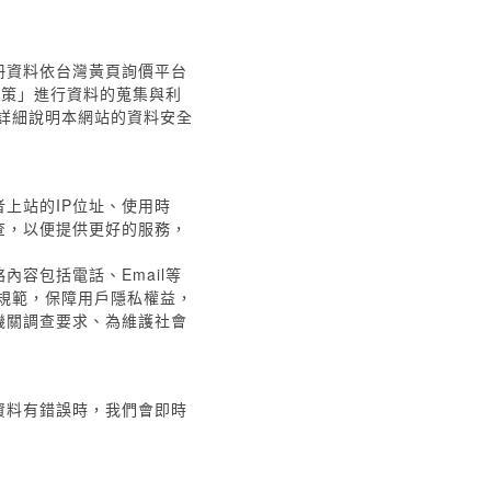
冊資料依台灣黃頁詢價平台
政策」進行資料的蒐集與利
詳細說明本網站的資料安全
上站的IP位址、使用時
查，以便提供更好的服務，
容包括電話、Email等
規範，保障用戶隱私權益，
機關調查要求、為維護社會
資料有錯誤時，我們會即時