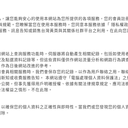
私，讓您能夠安心的使用本網站為您所提供的各項服務，您的會員註
與規範。您瞭解當您在使用本服務時，您同意本服務依據「 隱私權
銷服務、訊息告知或銷售台灣黃頁與其關係社群平台之利用。在此向您
用網站上查詢服務功能時，伺服器將自動產生相關紀錄，包括如使用者
覽及點選資料記錄等。但這些資料僅供作網站流量分析和網路行為調
，作為日後網站改進的參考。
會員相關服務時，我們會保存您的記錄，以作為用戶聯絡之用，聯絡內
銷新知或收費服務告知。 本網站遵守「電腦處理個人資料保護法」之
外公開，但事先獲得用戶明確授權、依據有關法律規章規定、應司法
合法權益之情形，不在此限。
，以確保您的個人資料之正確性與即時性。當我們或您發現您的個人
刪除。