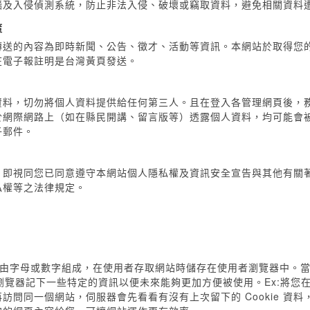
牆及入侵偵測系統，防止非法入侵、破壞或竊取資料，避免相關資料
策
送的內容為即時新聞、公告、徵才、活動等資訊。本網站於取得您的
在電子報註明是台灣黃頁發送。
資料，切勿將個人資料提供給任何第三人。且在登入各管理網頁後，
於網際網路上（如在縣民開講、留言版等）透露個人資料，均可能會
子郵件。
，即視同您已同意遵守本網站個人隱私權及資訊安全宣告與其他有關
私權等之法律規定。
，通常由字母或數字組成，在使用者存取網站時儲存在使用者瀏覽器中。
，會讓瀏覽器記下一些特定的資訊以便未來能夠更加方便被使用。Ex:將
訪問同一個網站，伺服器會先看看有沒有上次留下的 Cookie 資