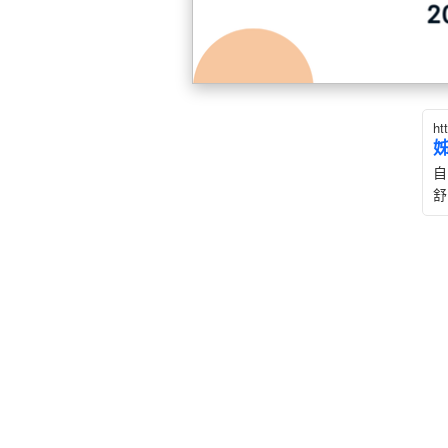
ht
自
舒