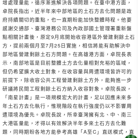
增處理量能，循序漸進解決各項問題。在臺中港方面，
卓院長指出，近半年來中部地區的土石方去化問題是政
府持續關切的重點，也一直期盼能加快整體時程。他要
感謝交通部、臺灣港務公司及內政部國土管理署重新盤
點相關計畫後，原定9月底開始收容港區外營建剩餘土石
方，提前兩個月至7月25日實施，相信將能有助解決中
部地區營建剩餘土石方問題。在高雄港方面，卓院長表
示，南部地區是目前整體土方去化量相對充裕的區域，
但仍希望擴大收土對象，在收容量與周遭環境皆許可的
前提下，除收容公共工程營建剩餘土方外，能夠進一步
研議將民間工程剩餘土石方納入收容對象。卓院長說，
「南星計畫」是一項規模宏大的計畫，足以因應未來多
年土石方去化執行，惟現階段在執行強度仍以不影響周
遭環境為優先。卓院長說，所幸臺灣擁有北、中、南三
大港區量能，才得以有效解決半年多來土石方去化難
題，同時期盼各地方能參考高雄「A至C」直送模式，直