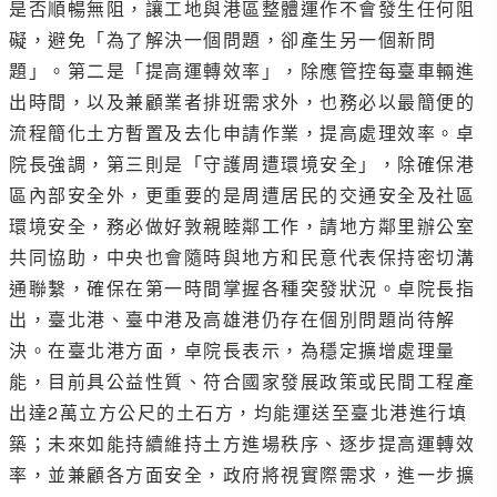
是否順暢無阻，讓工地與港區整體運作不會發生任何阻
礙，避免「為了解決一個問題，卻產生另一個新問
題」。第二是「提高運轉效率」，除應管控每臺車輛進
出時間，以及兼顧業者排班需求外，也務必以最簡便的
流程簡化土方暫置及去化申請作業，提高處理效率。卓
院長強調，第三則是「守護周遭環境安全」，除確保港
區內部安全外，更重要的是周遭居民的交通安全及社區
環境安全，務必做好敦親睦鄰工作，請地方鄰里辦公室
共同協助，中央也會隨時與地方和民意代表保持密切溝
通聯繫，確保在第一時間掌握各種突發狀況。卓院長指
出，臺北港、臺中港及高雄港仍存在個別問題尚待解
決。在臺北港方面，卓院長表示，為穩定擴增處理量
能，目前具公益性質、符合國家發展政策或民間工程產
出達2萬立方公尺的土石方，均能運送至臺北港進行填
築；未來如能持續維持土方進場秩序、逐步提高運轉效
率，並兼顧各方面安全，政府將視實際需求，進一步擴