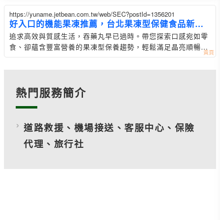
https://yuname.jetbean.com.tw/web/SEC?postId=1356201
好入口的機能果凍推薦，台北果凍型保健食品新趨
勢
追求高效與質感生活，吞藥丸早已過時。帶您探索口感宛如零
食、卻蘊含豐富營養的果凍型保養趨勢，輕鬆滿足晶亮順暢需
求，開啟美味養生體驗。
熱門服務簡介
道路救援、機場接送、客服中心、保險
代理、旅行社