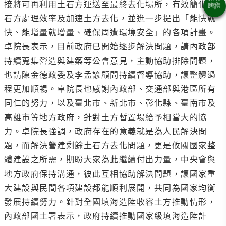
接將可再利用土石方運送至最終去化場所，有效簡化土
石方處理效率及加速土方去化，並進一步提出「能快就
快、能增量就增量、確保周遭環境安全」的各項計畫。
卓院長表示，目前政府已開始逐步解決問題，請內政部
持續蒐集營造與建築等公會意見，主動協助排除問題，
也請陳金德政委及李孟諺顧問持續督導協助，讓整體過
程更加順暢。卓院長也感謝內政部、交通部與港區所有
同仁的努力，以及臺北市、新北市、彰化縣、臺南市及
高雄市等地方政府，針對土方暫置場給予相當大的協
力。卓院長強調，政府存在的意義就是為人民解決問
題，而解決營建剩餘土石方去化問題，更是攸關國家整
體建設之所需，期盼大家為此繼續付出力量，中央會與
地方政府保持溝通，彼此互相協助解決問題，讓國家重
大建設與民間各項建設都能順利展開，共同為國家均衡
發展持續努力。針對全國填海造陸收容土方推動情形，
內政部國土署表示，政府持續推動國家級填海造陸計