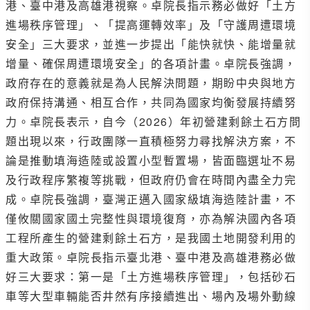
港、臺中港及高雄港視察。卓院長指示務必做好「土方
進場秩序管理」、「提高運轉效率」及「守護周遭環境
安全」三大要求，並進一步提出「能快就快、能增量就
增量、確保周遭環境安全」的各項計畫。卓院長強調，
政府存在的意義就是為人民解決問題，期盼中央與地方
政府保持溝通、相互合作，共同為國家均衡發展持續努
力。卓院長表示，自今（2026）年初營建剩餘土石方問
題出現以來，行政團隊一直積極努力尋找解決方案，不
論是推動填海造陸或設置小型暫置場，皆面臨選址不易
及行政程序繁複等挑戰，但政府仍會在時間內盡全力完
成。卓院長強調，臺灣正邁入國家級填海造陸計畫，不
僅攸關國家國土完整性與環境復育，亦為解決國內各項
工程所產生的營建剩餘土石方，是我國土地開發利用的
重大政策。卓院長指示臺北港、臺中港及高雄港務必做
好三大要求：第一是「土方進場秩序管理」，包括砂石
車等大型車輛能否井然有序接續進出、場內及場外動線