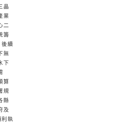
三晶
產業
心二
統籌
；後續
下無
水下
需
預算
署規
各縣
府及
順利執