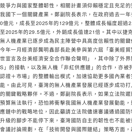
競爭力與國家整體韌性，相關計畫須仰賴穩定且充足的
我國下一個關鍵產業。鄭副院長表示，在政府過去一年多
0億元，成長至2025年的129億元，整體成長幅度超過2
至2025年的29.5億元，外銷成長值達21倍。其中
無人機產業已逐步成為民主陣營中具高度信賴性的關鍵
今年一月經濟部龔明鑫部長赴美參與第六屆「臺美經貿
世宣言及台美經濟安全合作聯合聲明」，其中除了外界關注
S」的接軌，以及無人機「非紅供應鏈」的合作，亦被
認證＋市場」的整體輸出模式，加速協助更多國內業者
能。由此可見，臺灣的無人機產業發展已經逐步成功打
的關鍵戰略夥伴。不過，鄭副院長表示，如果立法院遲
預算無法執行，恐怕將衝擊我國無人機產業發展動能，
應鏈中的戰略地位，因此籲請立法院儘速審議通過國防
升級的腳步不能停下來，臺灣國防自主的韌性也不能被
會議討論規劃，在「技術開發與國際鏈結」策略方面，