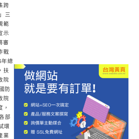
集跨
」三
規範
宣示
將審
作戰
5年總
，扶
政院
國防
政院
度，
各部
試環
產業