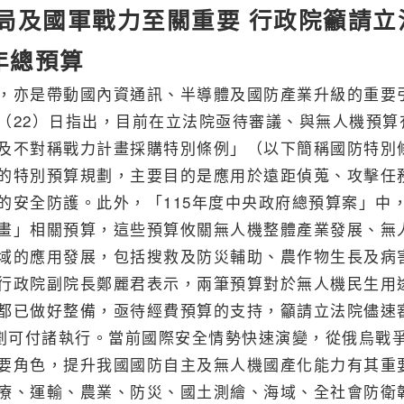
局及國軍戰力至關重要 行政院籲請立
年總預算
，亦是帶動國內資通訊、半導體及國防產業升級的重要
（22）日指出，目前在立法院亟待審議、與無人機預算
及不對稱戰力計畫採購特別條例」（以下簡稱國防特別
的特別預算規劃，主要目的是應用於遠距偵蒐、攻擊任
的安全防護。此外，「115年度中央政府總預算案」中
畫」相關預算，這些預算攸關無人機整體產業發展、無
域的應用發展，包括搜救及防災輔助、農作物生長及病
行政院副院長鄭麗君表示，兩筆預算對於無人機民生用
都已做好整備，亟待經費預算的支持，籲請立法院儘速
規劃可付諸執行。當前國際安全情勢快速演變，從俄烏戰
要角色，提升我國國防自主及無人機國產化能力有其重
療、運輸、農業、防災、國土測繪、海域、全社會防衛