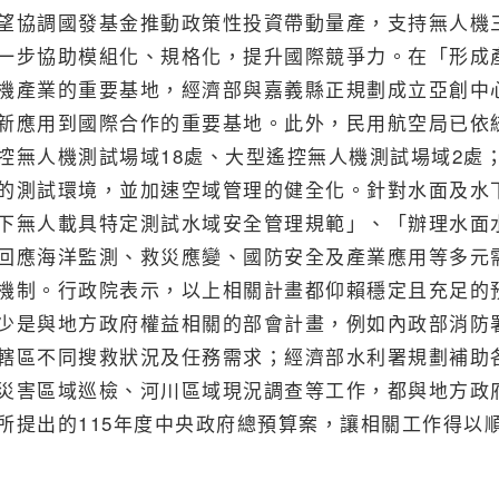
望協調國發基金推動政策性投資帶動量產，支持無人機
一步協助模組化、規格化，提升國際競爭力。在「形成
機產業的重要基地，經濟部與嘉義縣正規劃成立亞創中
新應用到國際合作的重要基地。此外，民用航空局已依
控無人機測試場域18處、大型遙控無人機測試場域2處
的測試環境，並加速空域管理的健全化。針對水面及水
下無人載具特定測試水域安全管理規範」、「辦理水面
回應海洋監測、救災應變、國防安全及產業應用等多元
機制。行政院表示，以上相關計畫都仰賴穩定且充足的
少是與地方政府權益相關的部會計畫，例如內政部消防
轄區不同搜救狀況及任務需求；經濟部水利署規劃補助
災害區域巡檢、河川區域現況調查等工作，都與地方政
所提出的115年度中央政府總預算案，讓相關工作得以