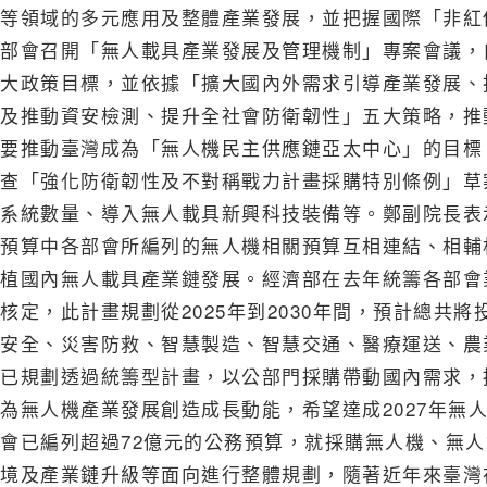
等領域的多元應用及整體產業發展，並把握國際「非紅
部會召開「無人載具產業發展及管理機制」專案會議，自
大政策目標，並依據「擴大國內外需求引導產業發展、
及推動資安檢測、提升全社會防衛韌性」五大策略，推
要推動臺灣成為「無人機民主供應鏈亞太中心」的目標。
查「強化防衛韌性及不對稱戰力計畫採購特別條例」草
系統數量、導入無人載具新興科技裝備等。鄭副院長表
預算中各部會所編列的無人機相關預算互相連結、相輔
植國內無人載具產業鏈發展。經濟部在去年統籌各部會
核定，此計畫規劃從2025年到2030年間，預計總共
安全、災害防救、智慧製造、智慧交通、醫療運送、農
已規劃透過統籌型計畫，以公部門採購帶動國內需求，
為無人機產業發展創造成長動能，希望達成2027年無
會已編列超過72億元的公務預算，就採購無人機、無
境及產業鏈升級等面向進行整體規劃，隨著近年來臺灣