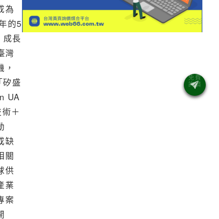
成為
年的5
，成長
臺灣
機，
「矽盛
 UA
技術＋
動
或缺
相關
球供
產業
專案
開