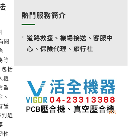
法
熱門服務簡介
引
道路救援、機場接送、客服中
有關
心、保險代理、旅行社
條
務等
，包括
人機
害監
途、
審議
爭到近
要
韌性