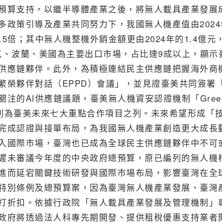
預算支持，以繼半導體產業之後，將無人載具產業發展
政策引導及產業共同努力下，我國無人機產值由2024
.5倍；其中無人機整機外銷金額更由2024年的1.4億元
以捷克、波蘭、美國為主要出口市場，占比達9成以上，顯示
供應鏈夥伴。此外，為積極連結民主供應鏈把握海外商
繁榮夥伴對話（EPPD）會議」，並見證臺美共同簽署
的AI供應鏈議題，臺美無人機資安認證機制「Green
列為臺美未來七大重點合作項目之列。未來希望形成「
完成認證與接單布局，為我國無人機產業創造更大成長
入國際市場，臺灣也已成為全球民主供應鏈夥伴中不可
遲未審議今年度的中央政府總預算，原已編列的無人機
進而延宕關鍵技術研發與國際市場布局，影響臺灣在全
特別條例及總預算案，因為臺灣無人機產業發展、臺灣
打折扣。依據行政院「無人載具產業發展及管理機制」
政府將透過法人科專先期開發、提供租稅優惠支持業者