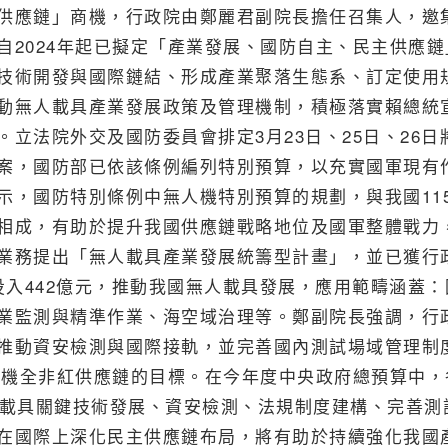
供應鏈」商機，行政院由鄭麗君副院長擔任召集人，邀
2024年起已擬定「產業發展、國防自主、民主供應鏈
技術開發與國際鏈結、形成產業聚落生態系、訂定使用
動無人載具產業發展政策及管理機制，積極落實賴總統
立法院外交及國防委員會排定3月23日、25日、26日
案，國防部已依該條例編列特別預算，以充實國軍現有
示，國防特別條例中無人機特別預算的規劃，與我國11
相成，有助於提升我國供應鏈戰略地位及國軍整體戰力
業務提出「無人載具產業發展統籌型計畫」，並已獲行
將投入442億元，推動我國無人載具發展，應用範疇涵蓋：
業監測與精準作業、海空域治理等。鄭副院長強調，行
推動資安檢測與國際接軌，並完善國內測試場域管理制
人機全非紅供應鏈的目標。在今年度中央政府總預算中，
人載具關鍵技術發展、資安檢測、法規制度建構、完善測
在國際上深化民主供應鏈布局，將有助於持續強化我國