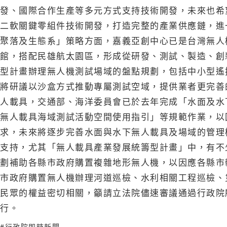
發、國際合作生產等多元方式支持技術開發，未來也希
二軟關鍵零組件技術開發，打造完整的產業供應鏈，進
聚落及生態系」策略方面，嘉義亞創中心已是台灣無人
館，搭配民雄航太園區，形成從研發、測試、製造、創
型計畫辦理無人機測試場域的盤點規劃，包括中小型遙
將研議以沙盒方式推動專屬測試空域，提供業者更完善
人載具，交通部、海洋委員會已於去年完成「水面及水
無人載具海域測試活動空間使用指引」等規範作業，以
求，未來將逐步完善水面與水下無人載具及場域的管理
支持，尤其「無人載具產業發展統籌型計畫」中，有不
劃補助各縣市政府購置複雜地形無人機，以因應各縣市
市政府購置無人機辦理河道巡檢、水利相關工程巡檢、
民眾的權益密切相關，籲請立法院儘速審議通過行政院
行。
#行政院即時新聞