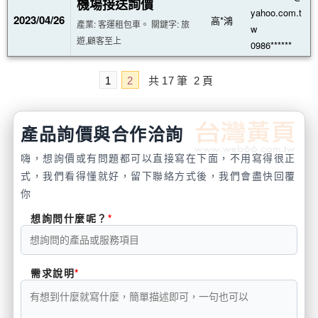
機場接送詢價
yahoo.com.t
2023/04/26
高*鴻
產業: 客運租包車。 關鍵字: 旅
w
遊,顧客至上
0986******
1
2
共
17
筆
2
頁
產品詢價與合作洽詢
嗨，想詢價或有問題都可以直接寫在下面，不用寫得很正
式，我們看得懂就好，留下聯絡方式後，我們會盡快回覆
你
想詢問什麼呢？
需求說明