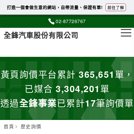
打造一個會做生意的網站，自帶流量、保證有單!
前往了解
02-8
7
7
2
6767
全鋒汽車股份有限公司
黃頁詢價平台累計
365,651
單，
已媒合
3,304,201
單
透過
全鋒事業
已累計
17
筆詢價單
首頁
歷史詢價