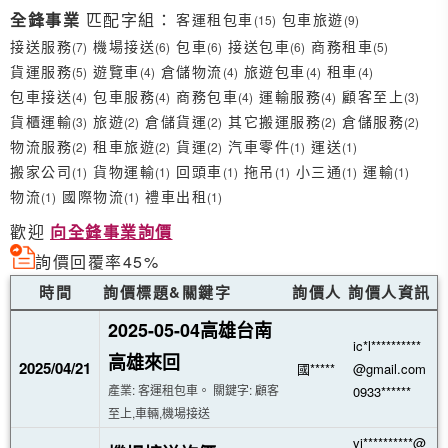
全鋒事業
匹配字組：
客運租包車
包車旅遊
(15)
(9)
接送服務
機場接送
包車
接送包車
商務租車
(7)
(6)
(6)
(6)
(5)
貨運服務
遊覽車
倉儲物流
旅遊包車
租車
(5)
(4)
(4)
(4)
(4)
包車接送
包車服務
商務包車
運輸服務
顧客至上
(4)
(4)
(4)
(4)
(3)
貨櫃運輸
旅遊
倉儲貨運
其它搬運服務
倉儲服務
(3)
(2)
(2)
(2)
(2)
物流服務
租車旅遊
貨運
汽車零件
運送
(2)
(2)
(2)
(1)
(1)
搬家公司
貨物運輸
回頭車
拖吊
小三通
運輸
(1)
(1)
(1)
(1)
(1)
(1)
物流
國際物流
禮車出租
(1)
(1)
(1)
歡迎
向全鋒事業詢價
詢價回覆率45%
時間
詢價標題&關鍵字
詢價人
詢價人資訊
2025-05-04高雄台南
ic*l**********
高雄來回
2025/04/21
國*****
@gmail.com
產業: 客運租包車。 關鍵字: 顧客
0933******
至上,車輛,機場接送
vi**********@