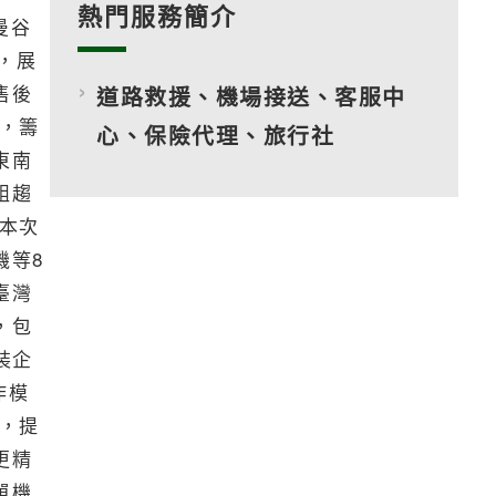
熱門服務簡介
曼谷
」，展
售後
道路救援、機場接送、客服中
，籌
心、保險代理、旅行社
東南
組趨
本次
機等8
臺灣
，包
裝企
作模
，提
更精
單機