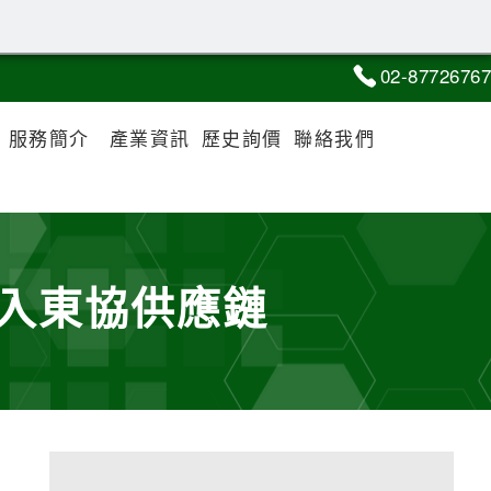
02-8
7
7
2
6767
服務簡介
產業資訊
歷史詢價
聯絡我們
進入東協供應鏈