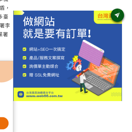
盾，
多臺
署李
企業署