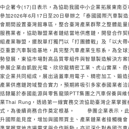
中企署今(17)日表示，為協助我國中小企業拓展東南
參加2026年6月17日至20日舉辦之「泰國國際汽車製造暨機械工
會期間設置臺灣館專區，整合臺灣產業群聚之整體能量
服務業者，協助聯盟業者鏈結當地供應鏈，開發合作
組產業聯盟，擺脫單打獨鬥以「打團體戰」及「以大帶
亞重要汽車製造基地，具完整汽車產業生態系，為全球
勢發展，東協市場對高品質零組件與智慧製造解決方
參展企業由凱銳光電、欣欣龍精密工業、虎山實業、奇
家企業共同組成，展出涵蓋車用電子、精密加工、鍛造
產業供應鏈跨域整合實力，預期將吸引多家泰國業者
括隸屬於泰國能源與零售龍頭PTT集團之汽車保養與維修
業Thai Rung，透過第一線實務交流協助臺灣企業
式，為後續商務合作奠定根基。 參團企業表示，此
升國際能見度，增加與國際買主、產業鏈業者接觸機會
準掌握當地市場需求與合作脈動，亦可深化對泰國汽車