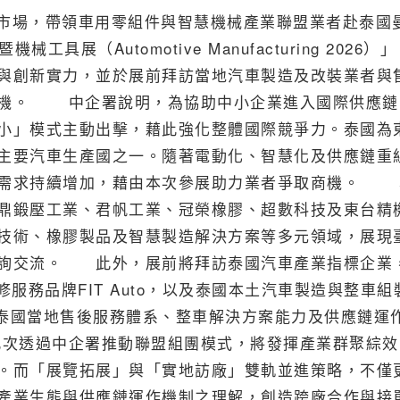
亞市場，帶領車用零組件與智慧機械產業聯盟業者赴泰國
具展（Automotive Manufacturing 2026）
與創新實力，並於展前拜訪當地汽車製造及改裝業者與
契機。 中企署說明，為協助中小企業進入國際供應鏈
小」模式主動出擊，藉此強化整體國際競爭力。泰國為
主要汽車生產國之一。隨著電動化、智慧化及供應鏈重
案需求持續增加，藉由本次參展助力業者爭取商機。 
鼎鍛壓工業、君帆工業、冠榮橡膠、超數科技及東台精
技術、橡膠製品及智慧製造解決方案等多元領域，展現
洽詢交流。 此外，展前將拜訪泰國汽車產業指標企業
服務品牌FIT Auto，以及泰國本土汽車製造與整車組
掌握泰國當地售後服務體系、整車解決方案能力及供應鏈運
次透過中企署推動聯盟組團模式，將發揮產業群聚綜效
。而「展覽拓展」與「實地訪廠」雙軌並進策略，不僅
產業生態與供應鏈運作機制之理解，創造跨廠合作與接