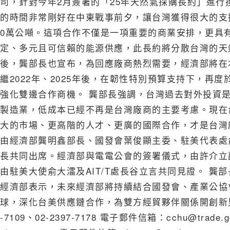
司，針對今年2月簽署的「25年天然氣採購長約」進行換文
的時間非常剛好在中東戰事前夕，讓台灣獲得很大的支持
0萬公噸。這項合作不僅是一項重要的商業安排，更具
定、多元且可信賴的能源供應，此長約將分散台灣的天
後，龔部長也宣布，為回應廠商熱烈需要，經濟部將在本
繼2022年、2025年後，在韌性特別預算支持下，再
強化雙邊合作商機。 龔部長強調，台灣過去對外投資
製造業，低成本已經不再是台灣廠商的主要考慮。現在
大的市場、更高階的人才、更廣的國際合作，才是台灣
由經濟部龔明鑫部長、國發會葉俊顯主委、駐美代表處
長共同出席。經濟部與電電公會的簽署儀式，由許介立
由駐美大使俞大㵢及AIT/T處長谷立言共同見證。 
經濟部表示，未來經濟部將持續結合國發會、產業公協
球，深化台美供應鏈合作，為雙方經貿夥伴關係開創新里程
-7109、02-2397-7178 電子郵件信箱：cchu@tr