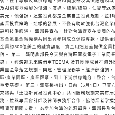
後，在半導體及其供應鏈、與AI伺服器及其供應鏈領
及AI伺服器領域的鴻海、廣達、緯創/緯穎、仁寶等20
美元。他強調，這些投資都是企業自主投資規劃，並非
產業投資策略。這樣的發展，不僅有助於強化台灣企業
高科技供應鏈。 龔部長宣布，針對台灣廠商在美國的
基金邀集金融機構共同出資參與成立保證專款，提供金
企業約500億美金的融資額度。資金用途涵蓋提供企
落。 第二，龔明鑫部長今天與台灣區電機電子工業同業
錄」，經濟部未來將借重TEEMA 及其團隊成員在海
業園區聚落之規劃、興建、管理服務等。經濟部強調，
區/產業園區、產業群聚，到上下游供應鏈分工整合，
重要基礎。 第三，龔部長指出，日前（5月1日）已宣
來將與「達拉斯貿易投資中心」共同服務規劃來美布局
務，並與專業會計師及律師事務所合作，協助業者掌握
租賃等相關支援。 為增加台灣的能源韌性，龔部長及台灣