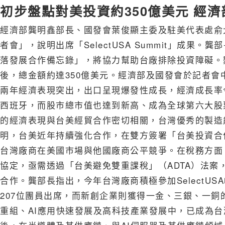
初步盤點對美投資約350億美元 經
經濟部龔明鑫部長、國發會葉俊顯主委及駐美代表處俞
者會」，說明出席「SelectUSA Summit」成
落發展合作備忘錄」，將協力幫助台廠排除投資障礙。
後，總金額約達350億美元。經濟部及國發會於記者會
兩年經濟表現突出，出口呈現爆發性成長，經濟成長率
西班牙，而股市總市值也達到新高、成為全球第六大股
的經濟表現與台美經貿合作密切相關，台灣優秀的製造
明，台美近年持續強化合作，在雙方簽署「台美投資合
台灣廠商在美國市場與他國廠商公平競爭。在稅務方面
協定，亟需透過「台美避免雙重課稅」（ADTA）法案
合作。龔部長指出，今年台灣廠商積極參加SelectU
207位團員出席，而新創企業則獲得一金、三銀、一
重組、AI應用快速發展及高科技產業發展中，已成為