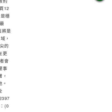
簽約
買12
國是穩
最
這將是
領域，
尖的
在更
者會
理事
署，
地。
全
397
：(0