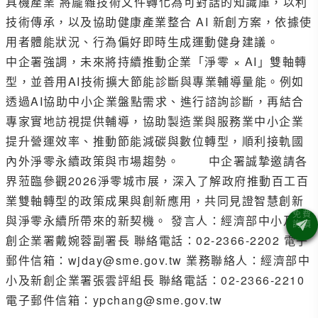
具機產業 將龐雜技術文件轉化為可對話的知識庫，以利
技術傳承，以及協助健康產業整合 AI 新創方案，依據使
用者體能狀況、行為偏好即時生成運動健身建議。
中企署強調，未來將持續推動企業「淨零 × AI」雙軸轉
型，並善用AI技術擴大節能診斷與專業輔導量能。例如
透過AI協助中小企業盤點需求、進行諮詢診斷，再結合
專家實地訪視提供輔導，協助製造業與服務業中小企業
提升營運效率、推動節能減碳與數位轉型，順利接軌國
內外淨零永續政策與市場趨勢。 中企署誠摯邀請各
界蒞臨參觀2026淨零城市展，深入了解政府推動百工百
業雙軸轉型的政策成果與創新應用，共同見證智慧創新
與淨零永續所帶來的新契機。 發言人：經濟部中小及新
創企業署戴婉蓉副署長 聯絡電話：02-2366-2202 電子
郵件信箱：wjday@sme.gov.tw 業務聯絡人：經濟部中
小及新創企業署張雲評組長 聯絡電話：02-2366-2210
電子郵件信箱：ypchang@sme.gov.tw