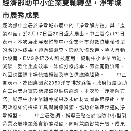
經濟部助中小企業雙軸轉型，淨零城
市展秀成果
經濟部中企署於淨零城市展中的「淨零解方館」與「產
業AI館」於3月17日至20日盛大展出。中企署今(17)日
表示，本次展出展現輔導中小企業淨零與數位雙軸轉型
的階段性成果，透過碳盤查、節能設備改善、導入自動
化設備、EMS系統及AI科技應用，協助中小企業節能、
減碳、強化生產效率、降低打樣成本、節省開發流程，
以因應國際市場快速轉變及綠色供應鏈趨勢。 中企
署表示，為因應國家2050淨零排放路徑，政府持續協助
百工百業落實節能減碳與循環經濟。本次於「淨零解方
館」展示中小企業輔導成果及永續材質圖書館模組，呈
現政府如何透過工具與輔導資源，協助企業逐步邁向淨
零轉型。 中企署強調，輔導重點在於協助中小型製
造業及服務業落實節能減碳，同時兼顧智慧升級，成果