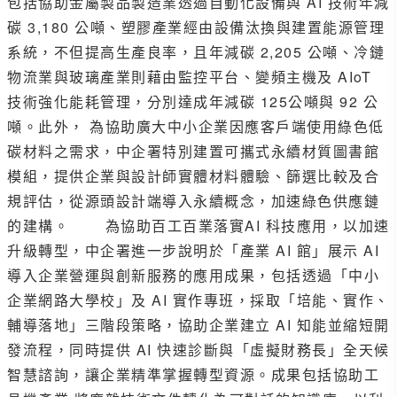
包括協助金屬製品製造業透過自動化設備與 AI 技術年減
碳 3,180 公噸、塑膠產業經由設備汰換與建置能源管理
系統，不但提高生產良率，且年減碳 2,205 公噸、冷鏈
物流業與玻璃產業則藉由監控平台、變頻主機及 AIoT
技術強化能耗管理，分別達成年減碳 125公噸與 92 公
噸。此外， 為協助廣大中小企業因應客戶端使用綠色低
碳材料之需求，中企署特別建置可攜式永續材質圖書館
模組，提供企業與設計師實體材料體驗、篩選比較及合
規評估，從源頭設計端導入永續概念，加速綠色供應鏈
的建構。 為協助百工百業落實AI 科技應用，以加速
升級轉型，中企署進一步說明於「產業 AI 館」展示 AI
導入企業營運與創新服務的應用成果，包括透過「中小
企業網路大學校」及 AI 實作專班，採取「培能、實作、
輔導落地」三階段策略，協助企業建立 AI 知能並縮短開
發流程，同時提供 AI 快速診斷與「虛擬財務長」全天候
智慧諮詢，讓企業精準掌握轉型資源。成果包括協助工